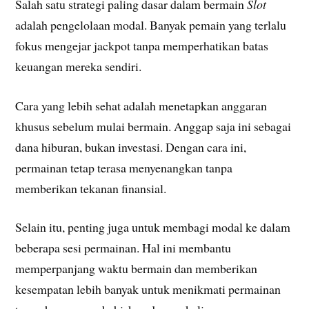
Salah satu strategi paling dasar dalam bermain
Slot
adalah pengelolaan modal. Banyak pemain yang terlalu
fokus mengejar jackpot tanpa memperhatikan batas
keuangan mereka sendiri.
Cara yang lebih sehat adalah menetapkan anggaran
khusus sebelum mulai bermain. Anggap saja ini sebagai
dana hiburan, bukan investasi. Dengan cara ini,
permainan tetap terasa menyenangkan tanpa
memberikan tekanan finansial.
Selain itu, penting juga untuk membagi modal ke dalam
beberapa sesi permainan. Hal ini membantu
memperpanjang waktu bermain dan memberikan
kesempatan lebih banyak untuk menikmati permainan