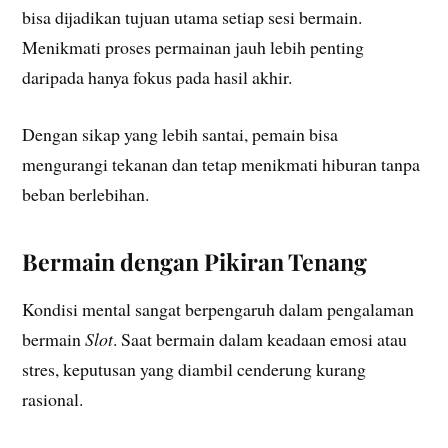
bisa dijadikan tujuan utama setiap sesi bermain.
Menikmati proses permainan jauh lebih penting
daripada hanya fokus pada hasil akhir.
Dengan sikap yang lebih santai, pemain bisa
mengurangi tekanan dan tetap menikmati hiburan tanpa
beban berlebihan.
Bermain dengan Pikiran Tenang
Kondisi mental sangat berpengaruh dalam pengalaman
bermain
Slot
. Saat bermain dalam keadaan emosi atau
stres, keputusan yang diambil cenderung kurang
rasional.