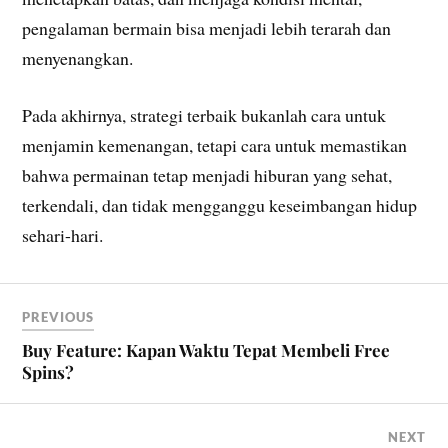
pengalaman bermain bisa menjadi lebih terarah dan
menyenangkan.
Pada akhirnya, strategi terbaik bukanlah cara untuk
menjamin kemenangan, tetapi cara untuk memastikan
bahwa permainan tetap menjadi hiburan yang sehat,
terkendali, dan tidak mengganggu keseimbangan hidup
sehari-hari.
PREVIOUS
Buy Feature: Kapan Waktu Tepat Membeli Free
Spins?
NEXT