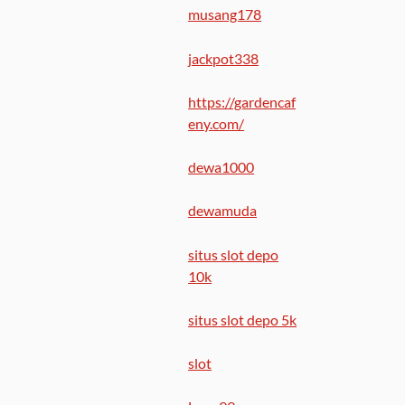
musang178
jackpot338
https://gardencaf
eny.com/
dewa1000
dewamuda
situs slot depo
10k
situs slot depo 5k
slot