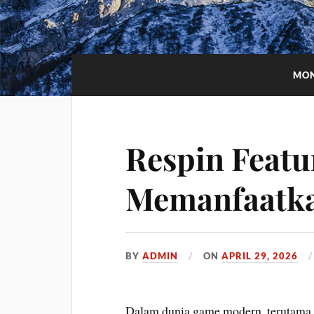
MO
Respin Featu
Memanfaatka
BY
ADMIN
ON
APRIL 29, 2026
Dalam dunia game modern, terutama