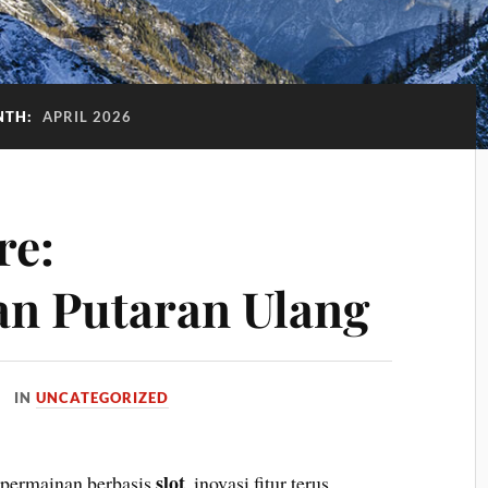
NTH:
APRIL 2026
re:
n Putaran Ulang
IN
UNCATEGORIZED
slot
 permainan berbasis
, inovasi fitur terus