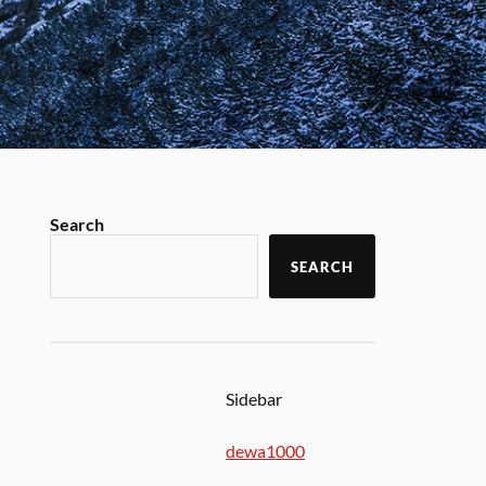
Search
SEARCH
Sidebar
dewa1000