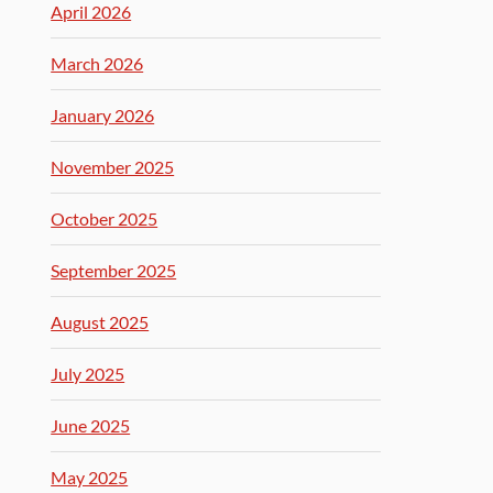
April 2026
March 2026
January 2026
November 2025
October 2025
September 2025
August 2025
July 2025
June 2025
May 2025