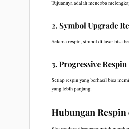
Tujuannya adalah mencoba melengka
2. Symbol Upgrade Re
Selama respin, simbol di layar bisa be
3. Progressive Respin
Setiap respin yang berhasil bisa mem
yang lebih panjang.
Hubungan Respin 
Slot modern dirancang untuk memberi