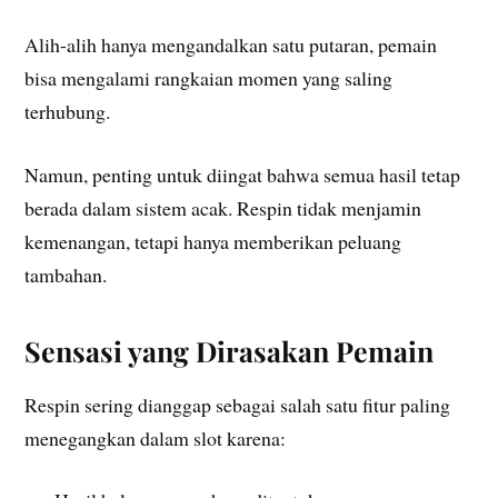
Alih-alih hanya mengandalkan satu putaran, pemain
bisa mengalami rangkaian momen yang saling
terhubung.
Namun, penting untuk diingat bahwa semua hasil tetap
berada dalam sistem acak. Respin tidak menjamin
kemenangan, tetapi hanya memberikan peluang
tambahan.
Sensasi yang Dirasakan Pemain
Respin sering dianggap sebagai salah satu fitur paling
menegangkan dalam slot karena: