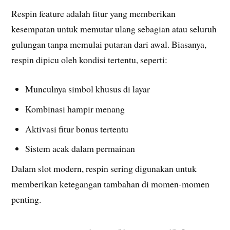
Respin feature adalah fitur yang memberikan
kesempatan untuk memutar ulang sebagian atau seluruh
gulungan tanpa memulai putaran dari awal. Biasanya,
respin dipicu oleh kondisi tertentu, seperti:
Munculnya simbol khusus di layar
Kombinasi hampir menang
Aktivasi fitur bonus tertentu
Sistem acak dalam permainan
Dalam slot modern, respin sering digunakan untuk
memberikan ketegangan tambahan di momen-momen
penting.