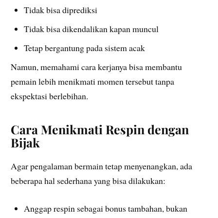
Tidak bisa diprediksi
Tidak bisa dikendalikan kapan muncul
Tetap bergantung pada sistem acak
Namun, memahami cara kerjanya bisa membantu
pemain lebih menikmati momen tersebut tanpa
ekspektasi berlebihan.
Cara Menikmati Respin dengan
Bijak
Agar pengalaman bermain tetap menyenangkan, ada
beberapa hal sederhana yang bisa dilakukan:
Anggap respin sebagai bonus tambahan, bukan