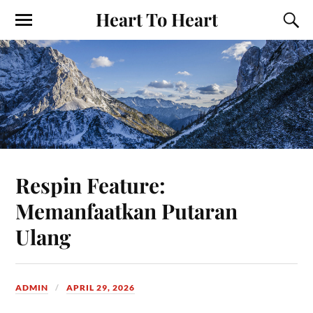
Heart To Heart
Respin Feature:
Memanfaatkan Putaran
Ulang
ADMIN
APRIL 29, 2026