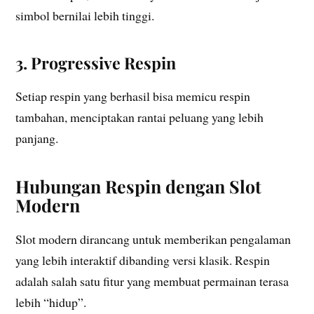
simbol bernilai lebih tinggi.
3. Progressive Respin
Setiap respin yang berhasil bisa memicu respin
tambahan, menciptakan rantai peluang yang lebih
panjang.
Hubungan Respin dengan Slot
Modern
Slot modern dirancang untuk memberikan pengalaman
yang lebih interaktif dibanding versi klasik. Respin
adalah salah satu fitur yang membuat permainan terasa
lebih “hidup”.