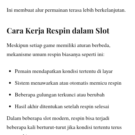
Ini membuat alur permainan terasa lebih berkelanjutan.
Cara Kerja Respin dalam Slot
Meskipun setiap game memiliki aturan berbeda,
mekanisme umum respin biasanya seperti ini:
Pemain mendapatkan kondisi tertentu di layar
Sistem menawarkan atau otomatis memicu respin
Beberapa gulungan terkunci atau berubah
Hasil akhir ditentukan setelah respin selesai
Dalam beberapa slot modern, respin bisa terjadi
beberapa kali berturut-turut jika kondisi tertentu terus