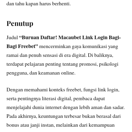
dan tahu kapan harus berhenti.
Penutup
“Buruan Daftar! Macaubet Link Login Bagi-
Judul
Bagi Freebet”
mencerminkan gaya komunikasi yang
ramai dan penuh sensasi di era digital. Di baliknya,
terdapat pelajaran penting tentang promosi, psikologi
pengguna, dan keamanan online.
Dengan memahami konteks freebet, fungsi link login,
serta pentingnya literasi digital, pembaca dapat
menjelajahi dunia internet dengan lebih aman dan sadar.
Pada akhirnya, keuntungan terbesar bukan berasal dari
bonus atau janji instan, melainkan dari kemampuan