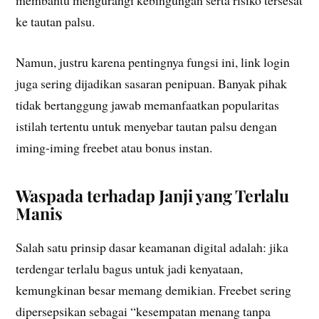
membantu mengurangi kebingungan serta risiko tersesat
ke tautan palsu.
Namun, justru karena pentingnya fungsi ini, link login
juga sering dijadikan sasaran penipuan. Banyak pihak
tidak bertanggung jawab memanfaatkan popularitas
istilah tertentu untuk menyebar tautan palsu dengan
iming-iming freebet atau bonus instan.
Waspada terhadap Janji yang Terlalu
Manis
Salah satu prinsip dasar keamanan digital adalah: jika
terdengar terlalu bagus untuk jadi kenyataan,
kemungkinan besar memang demikian. Freebet sering
dipersepsikan sebagai “kesempatan menang tanpa