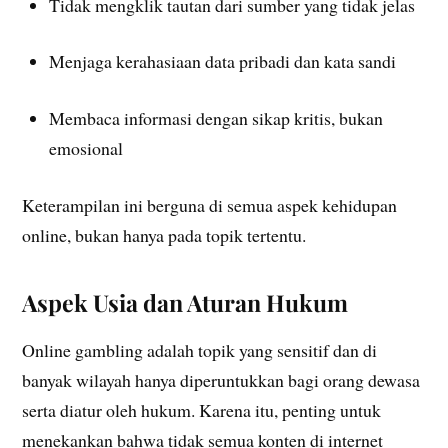
Tidak mengklik tautan dari sumber yang tidak jelas
Menjaga kerahasiaan data pribadi dan kata sandi
Membaca informasi dengan sikap kritis, bukan
emosional
Keterampilan ini berguna di semua aspek kehidupan
online, bukan hanya pada topik tertentu.
Aspek Usia dan Aturan Hukum
Online gambling adalah topik yang sensitif dan di
banyak wilayah hanya diperuntukkan bagi orang dewasa
serta diatur oleh hukum. Karena itu, penting untuk
menekankan bahwa tidak semua konten di internet