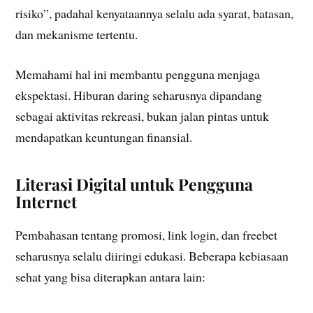
risiko”, padahal kenyataannya selalu ada syarat, batasan,
dan mekanisme tertentu.
Memahami hal ini membantu pengguna menjaga
ekspektasi. Hiburan daring seharusnya dipandang
sebagai aktivitas rekreasi, bukan jalan pintas untuk
mendapatkan keuntungan finansial.
Literasi Digital untuk Pengguna
Internet
Pembahasan tentang promosi, link login, dan freebet
seharusnya selalu diiringi edukasi. Beberapa kebiasaan
sehat yang bisa diterapkan antara lain: