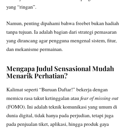
yang “ringan”.
Namun, penting dipahami bahwa freebet bukan hadiah
tanpa tujuan. Ia adalah bagian dari strategi pemasaran
yang dirancang agar pengguna mengenal sistem, fitur,
dan mekanisme permainan.
Mengapa Judul Sensasional Mudah
Menarik Perhatian?
Kalimat seperti “Buruan Daftar!” bekerja dengan
memicu rasa takut ketinggalan atau
fear of missing out
(FOMO). Ini adalah teknik komunikasi yang umum di
dunia digital, tidak hanya pada perjudian, tetapi juga
pada penjualan tiket, aplikasi, hingga produk gaya