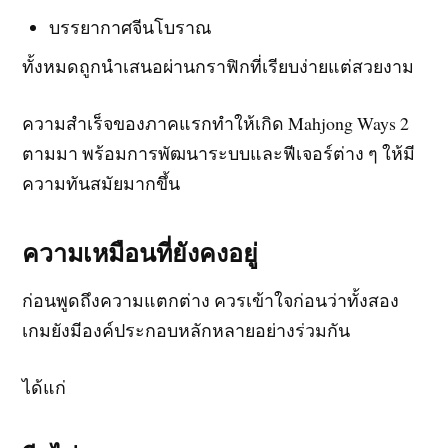
บรรยากาศจีนโบราณ
ทั้งหมดถูกนำเสนอผ่านกราฟิกที่เรียบง่ายแต่สวยงาม
ความสำเร็จของภาคแรกทำให้เกิด Mahjong Ways 2
ตามมา พร้อมการพัฒนาระบบและฟีเจอร์ต่าง ๆ ให้มี
ความทันสมัยมากขึ้น
ความเหมือนที่ยังคงอยู่
ก่อนพูดถึงความแตกต่าง ควรเข้าใจก่อนว่าทั้งสอง
เกมยังมีองค์ประกอบหลักหลายอย่างร่วมกัน
ได้แก่