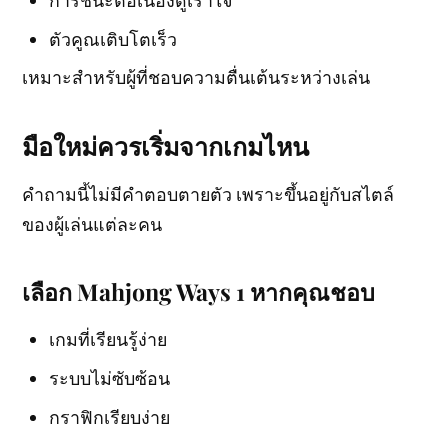
ตัวคูณเติบโตเร็ว
เหมาะสำหรับผู้ที่ชอบความตื่นเต้นระหว่างเล่น
มือใหม่ควรเริ่มจากเกมไหน
คำถามนี้ไม่มีคำตอบตายตัว เพราะขึ้นอยู่กับสไตล์
ของผู้เล่นแต่ละคน
เลือก Mahjong Ways 1 หากคุณชอบ
เกมที่เรียนรู้ง่าย
ระบบไม่ซับซ้อน
กราฟิกเรียบง่าย