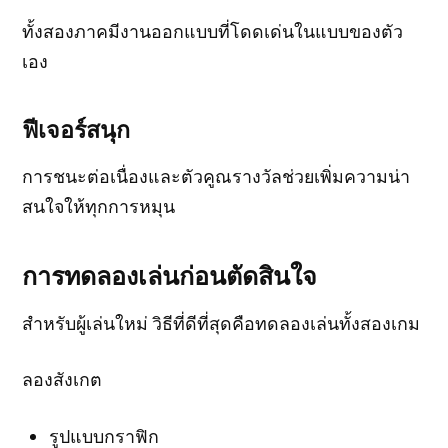
ทั้งสองภาคมีงานออกแบบที่โดดเด่นในแบบของตัว
เอง
ฟีเจอร์สนุก
การชนะต่อเนื่องและตัวคูณรางวัลช่วยเพิ่มความน่า
สนใจให้ทุกการหมุน
การทดลองเล่นก่อนตัดสินใจ
สำหรับผู้เล่นใหม่ วิธีที่ดีที่สุดคือทดลองเล่นทั้งสองเกม
ลองสังเกต
รูปแบบกราฟิก