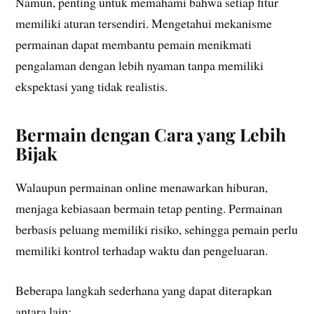
Namun, penting untuk memahami bahwa setiap fitur
memiliki aturan tersendiri. Mengetahui mekanisme
permainan dapat membantu pemain menikmati
pengalaman dengan lebih nyaman tanpa memiliki
ekspektasi yang tidak realistis.
Bermain dengan Cara yang Lebih
Bijak
Walaupun permainan online menawarkan hiburan,
menjaga kebiasaan bermain tetap penting. Permainan
berbasis peluang memiliki risiko, sehingga pemain perlu
memiliki kontrol terhadap waktu dan pengeluaran.
Beberapa langkah sederhana yang dapat diterapkan
antara lain: