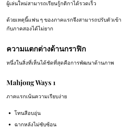
ผู้เล่นใหม่สามารถเรียนรู้กติกาได้รวดเร็ว
ด้วยเหตุนี้แฟน ๆ ของภาคแรกจึงสามารถปรับตัวเข้า
กับภาคสองได้ไม่ยาก
ความแตกต่างด้านกราฟิก
หนึ่งในสิ่งที่เห็นได้ชัดที่สุดคือการพัฒนาด้านภาพ
Mahjong Ways 1
ภาคแรกเน้นความเรียบง่าย
โทนสีอบอุ่น
ฉากหลังไม่ซับซ้อน