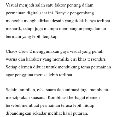
Visual menjadi salah satu faktor penting dalam
permainan digital saat ini. Banyak pengembang
mencoba menghadirkan desain yang tidak hanya terlihat
menarik, tetapi juga mampu membangun pengalaman
bermain yang lebih lengkap.
Chaos Crew 2 menggunakan gaya visual yang penuh
warna dan karakter yang memiliki ciri khas tersendiri.
Setiap elemen dibuat untuk mendukung tema permainan
agar pengguna merasa lebih terlibat.
Selain tampilan, efek suara dan animasi juga membantu
menciptakan suasana. Kombinasi berbagai elemen
tersebut membuat permainan terasa lebih hidup
dibandingkan sekadar melihat hasil putaran.