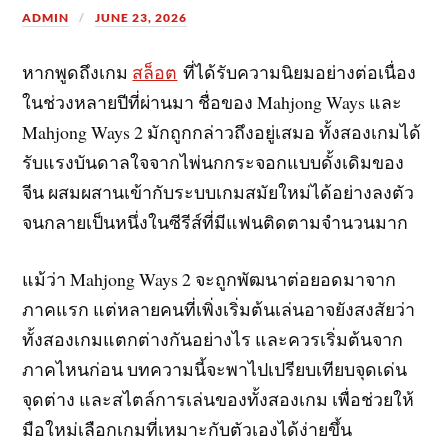
ADMIN
JUNE 23, 2026
หากพูดถึงเกม
สล็อต
ที่ได้รับความนิยมอย่างต่อเนื่อง
ในช่วงหลายปีที่ผ่านมา ชื่อของ Mahjong Ways และ
Mahjong Ways 2 มักถูกกล่าวถึงอยู่เสมอ ทั้งสองเกมได้
รับแรงบันดาลใจจากไพ่นกกระจอกแบบดั้งเดิมของ
จีน ผสมผสานเข้ากับระบบเกมสมัยใหม่ได้อย่างลงตัว
จนกลายเป็นหนึ่งในซีรีส์ที่มีแฟนติดตามจำนวนมาก
แม้ว่า Mahjong Ways 2 จะถูกพัฒนาต่อยอดมาจาก
ภาคแรก แต่หลายคนที่เพิ่งเริ่มต้นเล่นอาจยังสงสัยว่า
ทั้งสองเกมแตกต่างกันอย่างไร และควรเริ่มต้นจาก
ภาคไหนก่อน บทความนี้จะพาไปเปรียบเทียบจุดเด่น
จุดต่าง และสไตล์การเล่นของทั้งสองเกม เพื่อช่วยให้
มือใหม่เลือกเกมที่เหมาะกับตัวเองได้ง่ายขึ้น