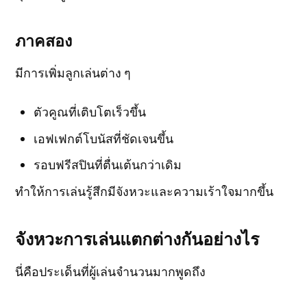
ภาคสอง
มีการเพิ่มลูกเล่นต่าง ๆ
ตัวคูณที่เติบโตเร็วขึ้น
เอฟเฟกต์โบนัสที่ชัดเจนขึ้น
รอบฟรีสปินที่ตื่นเต้นกว่าเดิม
ทำให้การเล่นรู้สึกมีจังหวะและความเร้าใจมากขึ้น
จังหวะการเล่นแตกต่างกันอย่างไร
นี่คือประเด็นที่ผู้เล่นจำนวนมากพูดถึง