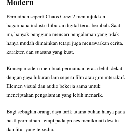
Modern
Permainan seperti Chaos Crew 2 menunjukkan
bagaimana industri hiburan digital terus berubah. Saat
ini, banyak pengguna mencari pengalaman yang tidak
hanya mudah dimainkan tetapi juga menawarkan cerita,
karakter, dan suasana yang kuat.
Konsep modern membuat permainan terasa lebih dekat
dengan gaya hiburan lain seperti film atau gim interaktif.
Elemen visual dan audio bekerja sama untuk
menciptakan pengalaman yang lebih menarik.
Bagi sebagian orang, daya tarik utama bukan hanya pada
hasil permainan, tetapi pada proses menikmati desain
dan fitur yang tersedia.