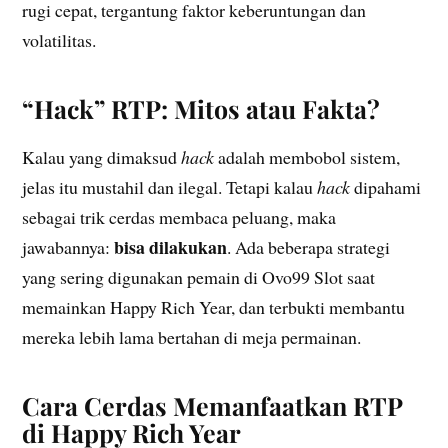
rugi cepat, tergantung faktor keberuntungan dan
volatilitas.
“Hack” RTP: Mitos atau Fakta?
Kalau yang dimaksud
hack
adalah membobol sistem,
jelas itu mustahil dan ilegal. Tetapi kalau
hack
dipahami
sebagai trik cerdas membaca peluang, maka
bisa dilakukan
jawabannya:
. Ada beberapa strategi
yang sering digunakan pemain di Ovo99 Slot saat
memainkan Happy Rich Year, dan terbukti membantu
mereka lebih lama bertahan di meja permainan.
Cara Cerdas Memanfaatkan RTP
di Happy Rich Year