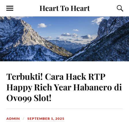
Heart To Heart
Terbukti! Cara Hack RTP
Happy Rich Year Habanero di
Ovo99 Slot!
ADMIN
SEPTEMBER 1, 2025