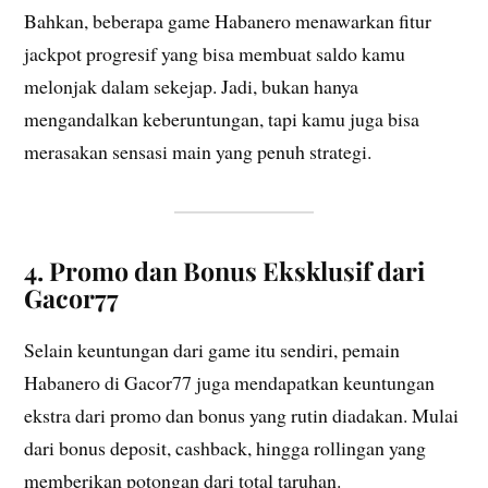
Bahkan, beberapa game Habanero menawarkan fitur
jackpot progresif yang bisa membuat saldo kamu
melonjak dalam sekejap. Jadi, bukan hanya
mengandalkan keberuntungan, tapi kamu juga bisa
merasakan sensasi main yang penuh strategi.
4. Promo dan Bonus Eksklusif dari
Gacor77
Selain keuntungan dari game itu sendiri, pemain
Habanero di Gacor77 juga mendapatkan keuntungan
ekstra dari promo dan bonus yang rutin diadakan. Mulai
dari bonus deposit, cashback, hingga rollingan yang
memberikan potongan dari total taruhan.