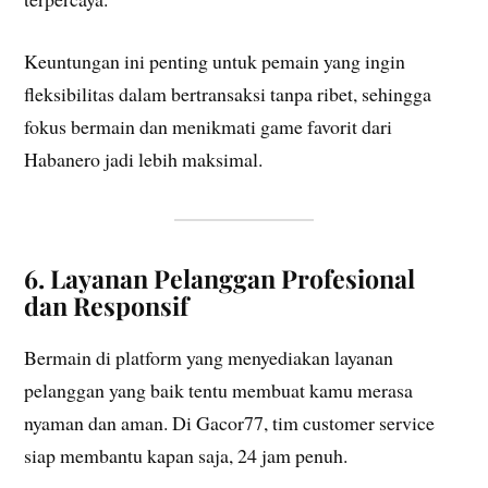
Keuntungan ini penting untuk pemain yang ingin
fleksibilitas dalam bertransaksi tanpa ribet, sehingga
fokus bermain dan menikmati game favorit dari
Habanero jadi lebih maksimal.
6. Layanan Pelanggan Profesional
dan Responsif
Bermain di platform yang menyediakan layanan
pelanggan yang baik tentu membuat kamu merasa
nyaman dan aman. Di Gacor77, tim customer service
siap membantu kapan saja, 24 jam penuh.