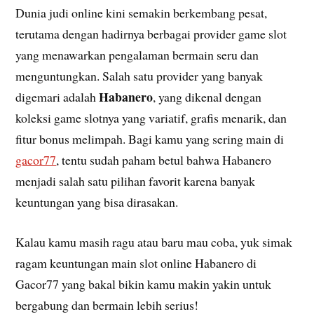
Dunia judi online kini semakin berkembang pesat,
terutama dengan hadirnya berbagai provider game slot
yang menawarkan pengalaman bermain seru dan
menguntungkan. Salah satu provider yang banyak
Habanero
digemari adalah
, yang dikenal dengan
koleksi game slotnya yang variatif, grafis menarik, dan
fitur bonus melimpah. Bagi kamu yang sering main di
gacor77
, tentu sudah paham betul bahwa Habanero
menjadi salah satu pilihan favorit karena banyak
keuntungan yang bisa dirasakan.
Kalau kamu masih ragu atau baru mau coba, yuk simak
ragam keuntungan main slot online Habanero di
Gacor77 yang bakal bikin kamu makin yakin untuk
bergabung dan bermain lebih serius!