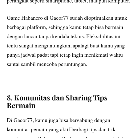
perangkat seperti smartphone, tablet, maupun komputer.
Game Habanero di Gacor77 sudah dioptimalkan untuk
berbagai platform, sehingga kamu tetap bisa bermain
dengan lancar tanpa kendala teknis. Fleksibilitas ini
tentu sangat menguntungkan, apalagi buat kamu yang
punya jadwal padat tapi tetap ingin menikmati waktu
santai sambil mencoba peruntungan.
8. Komunitas dan Sharing Tips
Bermain
Di Gacor77, kamu juga bisa bergabung dengan
komunitas pemain yang aktif berbagi tips dan trik