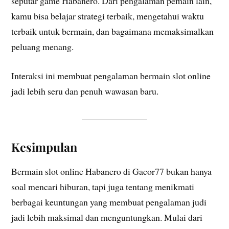
seputar game Habanero. Dari pengalaman pemain lain,
kamu bisa belajar strategi terbaik, mengetahui waktu
terbaik untuk bermain, dan bagaimana memaksimalkan
peluang menang.
Interaksi ini membuat pengalaman bermain slot online
jadi lebih seru dan penuh wawasan baru.
Kesimpulan
Bermain slot online Habanero di Gacor77 bukan hanya
soal mencari hiburan, tapi juga tentang menikmati
berbagai keuntungan yang membuat pengalaman judi
jadi lebih maksimal dan menguntungkan. Mulai dari