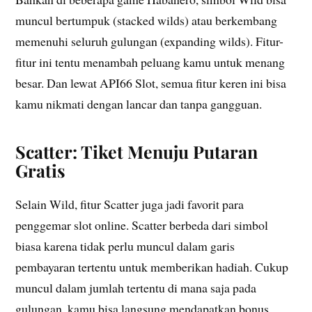
muncul bertumpuk (stacked wilds) atau berkembang
memenuhi seluruh gulungan (expanding wilds). Fitur-
fitur ini tentu menambah peluang kamu untuk menang
besar. Dan lewat API66 Slot, semua fitur keren ini bisa
kamu nikmati dengan lancar dan tanpa gangguan.
Scatter: Tiket Menuju Putaran
Gratis
Selain Wild, fitur Scatter juga jadi favorit para
penggemar slot online. Scatter berbeda dari simbol
biasa karena tidak perlu muncul dalam garis
pembayaran tertentu untuk memberikan hadiah. Cukup
muncul dalam jumlah tertentu di mana saja pada
gulungan, kamu bisa langsung mendapatkan bonus