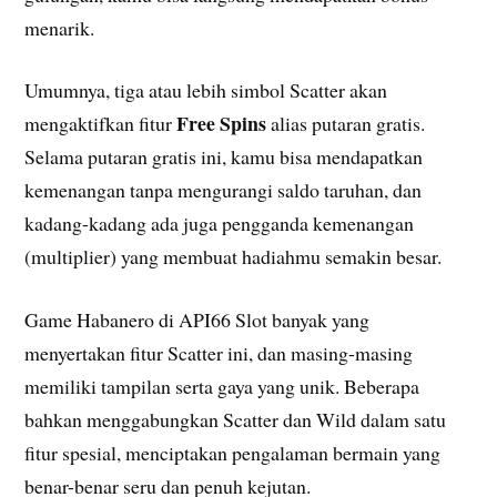
menarik.
Umumnya, tiga atau lebih simbol Scatter akan
Free Spins
mengaktifkan fitur
alias putaran gratis.
Selama putaran gratis ini, kamu bisa mendapatkan
kemenangan tanpa mengurangi saldo taruhan, dan
kadang-kadang ada juga pengganda kemenangan
(multiplier) yang membuat hadiahmu semakin besar.
Game Habanero di API66 Slot banyak yang
menyertakan fitur Scatter ini, dan masing-masing
memiliki tampilan serta gaya yang unik. Beberapa
bahkan menggabungkan Scatter dan Wild dalam satu
fitur spesial, menciptakan pengalaman bermain yang
benar-benar seru dan penuh kejutan.