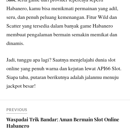
Habanero, kamu bisa menikmati permainan yang adil,
seru, dan penuh peluang kemenangan. Fitur Wild dan
Scatter yang tersedia dalam banyak game Habanero
membuat pengalaman bermain semakin memikat dan
dinamis.
Jadi, tunggu apa lagi? Saatnya menjelajahi dunia slot
online yang penuh warna dan kejutan lewat API66 Slot.
Siapa tahu, putaran berikutnya adalah jalanmu menuju
jackpot besar!
PREVIOUS
Waspadai Trik Bandar: Aman Bermain Slot Online
Habanero