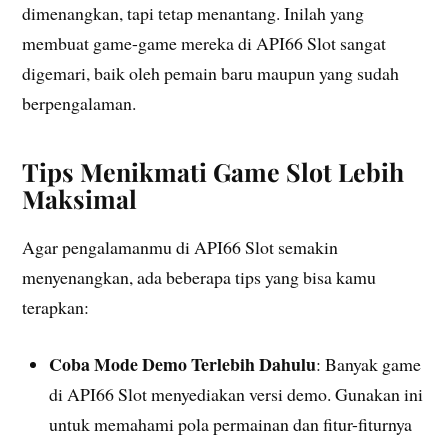
dimenangkan, tapi tetap menantang. Inilah yang
membuat game-game mereka di API66 Slot sangat
digemari, baik oleh pemain baru maupun yang sudah
berpengalaman.
Tips Menikmati Game Slot Lebih
Maksimal
Agar pengalamanmu di API66 Slot semakin
menyenangkan, ada beberapa tips yang bisa kamu
terapkan:
Coba Mode Demo Terlebih Dahulu
: Banyak game
di API66 Slot menyediakan versi demo. Gunakan ini
untuk memahami pola permainan dan fitur-fiturnya