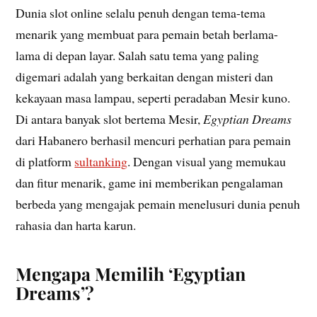
Dunia slot online selalu penuh dengan tema-tema
menarik yang membuat para pemain betah berlama-
lama di depan layar. Salah satu tema yang paling
digemari adalah yang berkaitan dengan misteri dan
kekayaan masa lampau, seperti peradaban Mesir kuno.
Di antara banyak slot bertema Mesir,
Egyptian Dreams
dari Habanero berhasil mencuri perhatian para pemain
di platform
sultanking
. Dengan visual yang memukau
dan fitur menarik, game ini memberikan pengalaman
berbeda yang mengajak pemain menelusuri dunia penuh
rahasia dan harta karun.
Mengapa Memilih ‘Egyptian
Dreams’?