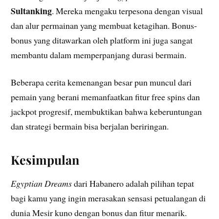
Sultanking
. Mereka mengaku terpesona dengan visual
dan alur permainan yang membuat ketagihan. Bonus-
bonus yang ditawarkan oleh platform ini juga sangat
membantu dalam memperpanjang durasi bermain.
Beberapa cerita kemenangan besar pun muncul dari
pemain yang berani memanfaatkan fitur free spins dan
jackpot progresif, membuktikan bahwa keberuntungan
dan strategi bermain bisa berjalan beriringan.
Kesimpulan
Egyptian Dreams
dari Habanero adalah pilihan tepat
bagi kamu yang ingin merasakan sensasi petualangan di
dunia Mesir kuno dengan bonus dan fitur menarik.