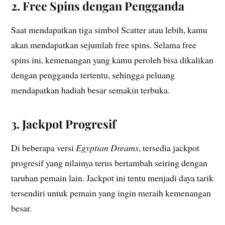
2. Free Spins dengan Pengganda
Saat mendapatkan tiga simbol Scatter atau lebih, kamu
akan mendapatkan sejumlah free spins. Selama free
spins ini, kemenangan yang kamu peroleh bisa dikalikan
dengan pengganda tertentu, sehingga peluang
mendapatkan hadiah besar semakin terbuka.
3. Jackpot Progresif
Di beberapa versi
Egyptian Dreams
, tersedia jackpot
progresif yang nilainya terus bertambah seiring dengan
taruhan pemain lain. Jackpot ini tentu menjadi daya tarik
tersendiri untuk pemain yang ingin meraih kemenangan
besar.