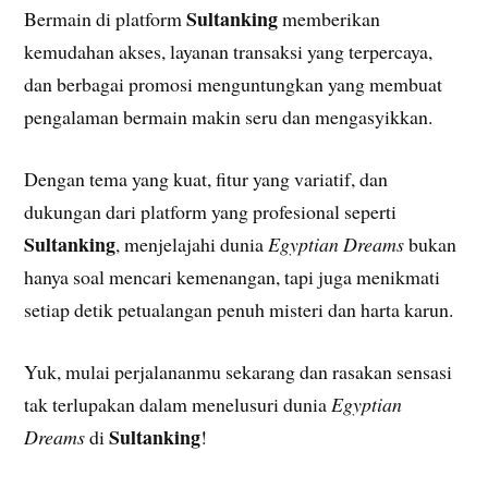
Sultanking
Bermain di platform
memberikan
kemudahan akses, layanan transaksi yang terpercaya,
dan berbagai promosi menguntungkan yang membuat
pengalaman bermain makin seru dan mengasyikkan.
Dengan tema yang kuat, fitur yang variatif, dan
dukungan dari platform yang profesional seperti
Sultanking
, menjelajahi dunia
Egyptian Dreams
bukan
hanya soal mencari kemenangan, tapi juga menikmati
setiap detik petualangan penuh misteri dan harta karun.
Yuk, mulai perjalananmu sekarang dan rasakan sensasi
tak terlupakan dalam menelusuri dunia
Egyptian
Sultanking
Dreams
di
!