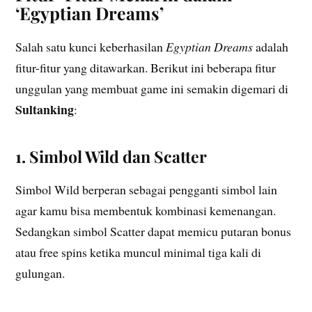
‘Egyptian Dreams’
Salah satu kunci keberhasilan
Egyptian Dreams
adalah
fitur-fitur yang ditawarkan. Berikut ini beberapa fitur
unggulan yang membuat game ini semakin digemari di
Sultanking
:
1. Simbol Wild dan Scatter
Simbol Wild berperan sebagai pengganti simbol lain
agar kamu bisa membentuk kombinasi kemenangan.
Sedangkan simbol Scatter dapat memicu putaran bonus
atau free spins ketika muncul minimal tiga kali di
gulungan.