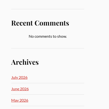
Recent Comments
No comments to show.
Archives
July 2026
June 2026
May 2026