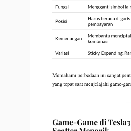
Fungsi
Mengganti simbol lai
Harus berada di garis
Posisi
pembayaran
Membantu mencipta
Kemenangan
kombinasi
Variasi
Sticky, Expanding, Ra
Memahami perbedaan ini sangat pent
yang tepat saat menjelajahi game-gam
Game-Game di Tesla3
Scatter Menarik