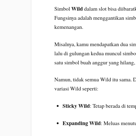
Wild
Simbol
dalam slot bisa diibara
Fungsinya adalah menggantikan simb
kemenangan.
Misalnya, kamu mendapatkan dua simb
lalu di gulungan kedua muncul simbo
satu simbol buah anggur yang hilan
Namun, tidak semua Wild itu sama. 
variasi Wild seperti:
Sticky Wild
: Tetap berada di te
Expanding Wild
: Meluas menutu