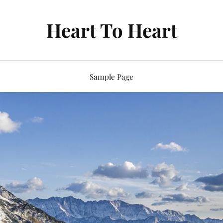
Heart To Heart
Sample Page