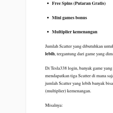
Free Spins (Putaran Gratis)
Mini games bonus
Multiplier kemenangan
Jumlah Scatter yang dibutuhkan untuk
lebih
, tergantung dari game yang dim
Di Tesla338 login, banyak game yang
mendapatkan tiga Scatter di mana saj
jumlah Scatter yang lebih banyak bisa
(multiplier) kemenangan.
Misalnya: