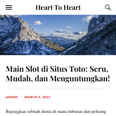
Heart To Heart
Main Slot di Situs Toto: Seru,
Mudah, dan Menguntungkan!
ADMIN
MARCH 9, 2025
Bayangkan sebuah dunia di mana hiburan dan peluang