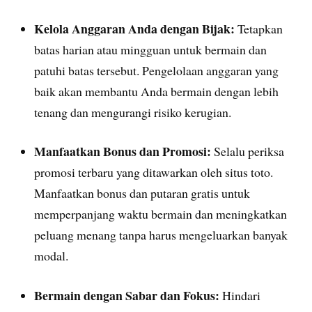
Kelola Anggaran Anda dengan Bijak:
Tetapkan
batas harian atau mingguan untuk bermain dan
patuhi batas tersebut. Pengelolaan anggaran yang
baik akan membantu Anda bermain dengan lebih
tenang dan mengurangi risiko kerugian.
Manfaatkan Bonus dan Promosi:
Selalu periksa
promosi terbaru yang ditawarkan oleh situs toto.
Manfaatkan bonus dan putaran gratis untuk
memperpanjang waktu bermain dan meningkatkan
peluang menang tanpa harus mengeluarkan banyak
modal.
Bermain dengan Sabar dan Fokus:
Hindari