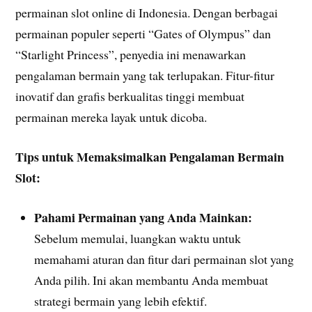
permainan slot online di Indonesia. Dengan berbagai
permainan populer seperti “Gates of Olympus” dan
“Starlight Princess”, penyedia ini menawarkan
pengalaman bermain yang tak terlupakan. Fitur-fitur
inovatif dan grafis berkualitas tinggi membuat
permainan mereka layak untuk dicoba.
Tips untuk Memaksimalkan Pengalaman Bermain
Slot:
Pahami Permainan yang Anda Mainkan:
Sebelum memulai, luangkan waktu untuk
memahami aturan dan fitur dari permainan slot yang
Anda pilih. Ini akan membantu Anda membuat
strategi bermain yang lebih efektif.