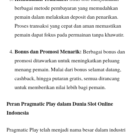
berbagai metode pembayaran yang memudahkan
pemain dalam melakukan deposit dan penarikan.
Proses transaksi yang cepat dan aman memastikan
pemain dapat fokus pada permainan tanpa khawatir.
Bonus dan Promosi Menarik:
Berbagai bonus dan
promosi ditawarkan untuk meningkatkan peluang
menang pemain. Mulai dari bonus selamat datang,
cashback, hingga putaran gratis, semua dirancang
untuk memberikan nilai lebih bagi pemain.
Peran Pragmatic Play dalam Dunia Slot Online
Indonesia
Pragmatic Play telah menjadi nama besar dalam industri