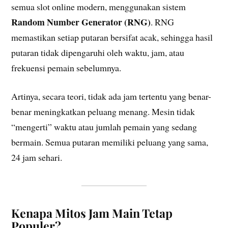
semua slot online modern, menggunakan sistem
Random Number Generator (RNG)
. RNG
memastikan setiap putaran bersifat acak, sehingga hasil
putaran tidak dipengaruhi oleh waktu, jam, atau
frekuensi pemain sebelumnya.
Artinya, secara teori, tidak ada jam tertentu yang benar-
benar meningkatkan peluang menang. Mesin tidak
“mengerti” waktu atau jumlah pemain yang sedang
bermain. Semua putaran memiliki peluang yang sama,
24 jam sehari.
Kenapa Mitos Jam Main Tetap
Populer?