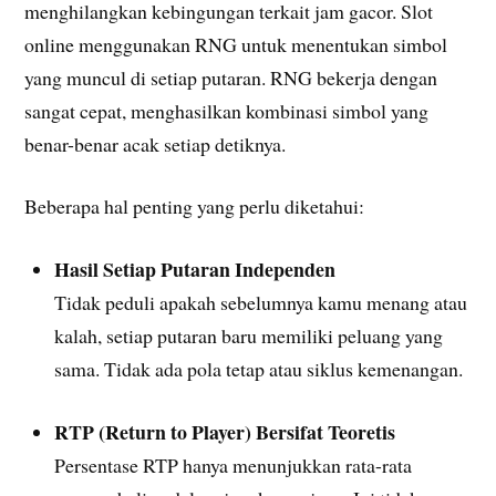
menghilangkan kebingungan terkait jam gacor. Slot
online menggunakan RNG untuk menentukan simbol
yang muncul di setiap putaran. RNG bekerja dengan
sangat cepat, menghasilkan kombinasi simbol yang
benar-benar acak setiap detiknya.
Beberapa hal penting yang perlu diketahui:
Hasil Setiap Putaran Independen
Tidak peduli apakah sebelumnya kamu menang atau
kalah, setiap putaran baru memiliki peluang yang
sama. Tidak ada pola tetap atau siklus kemenangan.
RTP (Return to Player) Bersifat Teoretis
Persentase RTP hanya menunjukkan rata-rata