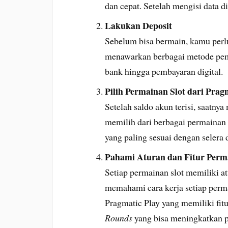
dan cepat. Setelah mengisi data 
Lakukan Deposit
Sebelum bisa bermain, kamu perl
menawarkan berbagai metode pemb
bank hingga pembayaran digital.
Pilih Permainan Slot dari Prag
Setelah saldo akun terisi, saatny
memilih dari berbagai permainan 
yang paling sesuai dengan selera
Pahami Aturan dan Fitur Perm
Setiap permainan slot memiliki at
memahami cara kerja setiap perm
Pragmatic Play yang memiliki fitu
Rounds
yang bisa meningkatkan 