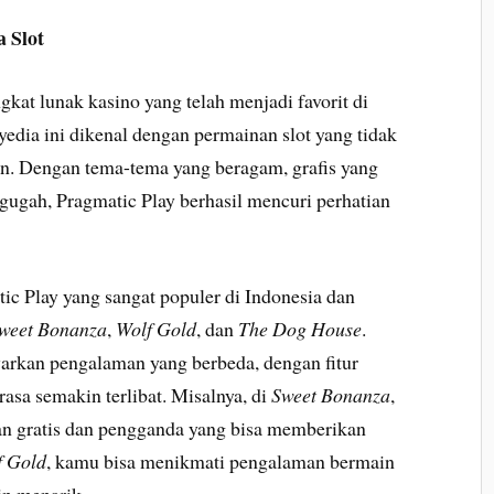
a Slot
kat lunak kasino yang telah menjadi favorit di
yedia ini dikenal dengan permainan slot yang tidak
an. Dengan tema-tema yang beragam, grafis yang
ugah, Pragmatic Play berhasil mencuri perhatian
ic Play yang sangat populer di Indonesia dan
weet Bonanza
,
Wolf Gold
, dan
The Dog House
.
rkan pengalaman yang berbeda, dengan fitur
sa semakin terlibat. Misalnya, di
Sweet Bonanza
,
n gratis dan pengganda yang bisa memberikan
f Gold
, kamu bisa menikmati pengalaman bermain
in menarik.