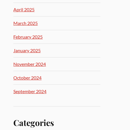
April 2025
March 2025
February 2025
January 2025
November 2024
October 2024
September 2024
Categories