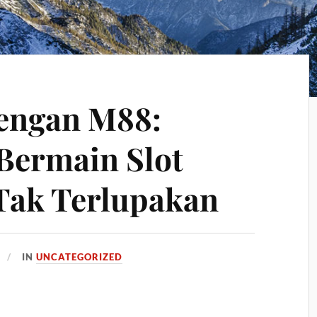
engan M88:
Bermain Slot
Tak Terlupakan
IN
UNCATEGORIZED