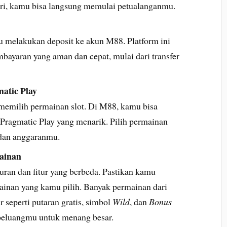
diri, kamu bisa langsung memulai petualanganmu.
u melakukan deposit ke akun M88. Platform ini
ayaran yang aman dan cepat, mulai dari transfer
matic Play
a memilih permainan slot. Di M88, kamu bisa
Pragmatic Play yang menarik. Pilih permainan
 dan anggaranmu.
ainan
uran dan fitur yang berbeda. Pastikan kamu
ainan yang kamu pilih. Banyak permainan dari
r seperti putaran gratis, simbol
Wild
, dan
Bonus
peluangmu untuk menang besar.