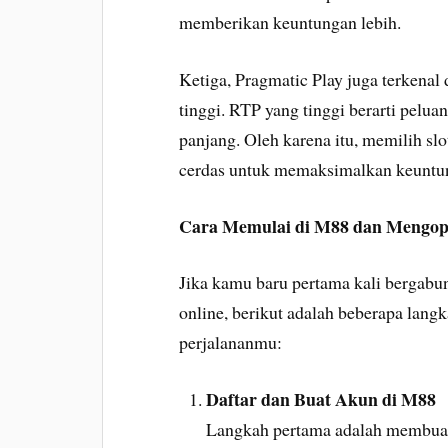
memberikan keuntungan lebih.
Ketiga, Pragmatic Play juga terkenal
tinggi. RTP yang tinggi berarti pelu
panjang. Oleh karena itu, memilih sl
cerdas untuk memaksimalkan keuntu
Cara Memulai di M88 dan Mengop
Jika kamu baru pertama kali bergab
online, berikut adalah beberapa lang
perjalananmu:
Daftar dan Buat Akun di M88
Langkah pertama adalah membuat