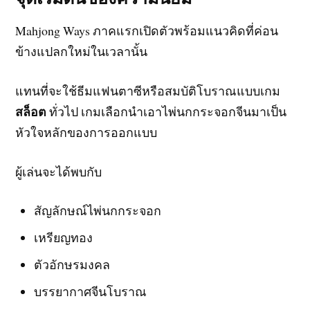
Mahjong Ways ภาคแรกเปิดตัวพร้อมแนวคิดที่ค่อน
ข้างแปลกใหม่ในเวลานั้น
แทนที่จะใช้ธีมแฟนตาซีหรือสมบัติโบราณแบบเกม
สล็อต
ทั่วไป เกมเลือกนำเอาไพ่นกกระจอกจีนมาเป็น
หัวใจหลักของการออกแบบ
ผู้เล่นจะได้พบกับ
สัญลักษณ์ไพ่นกกระจอก
เหรียญทอง
ตัวอักษรมงคล
บรรยากาศจีนโบราณ