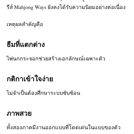
รีส์ Mahjong Ways ยังคงได้รับความนิยมอย่างต่อเนื่อง
เหตุผลสำคัญคือ
ธีมที่แตกต่าง
ไพ่นกกระจอกช่วยสร้างเอกลักษณ์เฉพาะตัว
กติกาเข้าใจง่าย
ไม่จำเป็นต้องศึกษาระบบซับซ้อน
ภาพสวย
ทั้งสองภาคมีงานออกแบบที่โดดเด่นในแบบของตัว