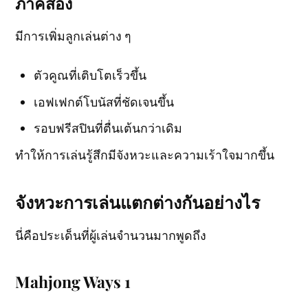
ภาคสอง
มีการเพิ่มลูกเล่นต่าง ๆ
ตัวคูณที่เติบโตเร็วขึ้น
เอฟเฟกต์โบนัสที่ชัดเจนขึ้น
รอบฟรีสปินที่ตื่นเต้นกว่าเดิม
ทำให้การเล่นรู้สึกมีจังหวะและความเร้าใจมากขึ้น
จังหวะการเล่นแตกต่างกันอย่างไร
นี่คือประเด็นที่ผู้เล่นจำนวนมากพูดถึง
Mahjong Ways 1