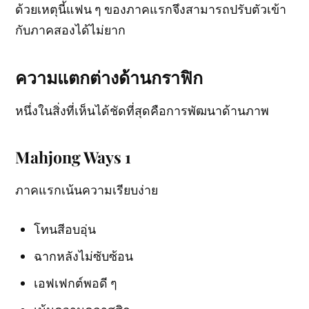
ด้วยเหตุนี้แฟน ๆ ของภาคแรกจึงสามารถปรับตัวเข้า
กับภาคสองได้ไม่ยาก
ความแตกต่างด้านกราฟิก
หนึ่งในสิ่งที่เห็นได้ชัดที่สุดคือการพัฒนาด้านภาพ
Mahjong Ways 1
ภาคแรกเน้นความเรียบง่าย
โทนสีอบอุ่น
ฉากหลังไม่ซับซ้อน
เอฟเฟกต์พอดี ๆ