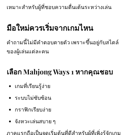
เหมาะสำหรับผู้ที่ชอบความตื่นเต้นระหว่างเล่น
มือใหม่ควรเริ่มจากเกมไหน
คำถามนี้ไม่มีคำตอบตายตัว เพราะขึ้นอยู่กับสไตล์
ของผู้เล่นแต่ละคน
เลือก Mahjong Ways 1 หากคุณชอบ
เกมที่เรียนรู้ง่าย
ระบบไม่ซับซ้อน
กราฟิกเรียบง่าย
จังหวะเล่นสบาย ๆ
ภาคแรกถือเป็นจุดเริ่มต้นที่ดีสำหรับผู้ที่เพิ่งรู้จักเกม