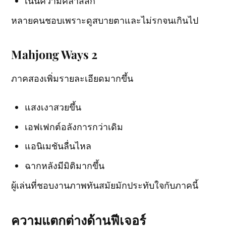
เน้นความคลาสสิก
หลายคนชอบเพราะดูสบายตาและไม่รกจนเกินไป
Mahjong Ways 2
ภาคสองเพิ่มรายละเอียดมากขึ้น
แสงเงาสวยขึ้น
เอฟเฟกต์อลังการกว่าเดิม
แอนิเมชันลื่นไหล
ฉากหลังมีมิติมากขึ้น
ผู้เล่นที่ชอบงานภาพทันสมัยมักประทับใจกับภาคนี้
ความแตกต่างด้านฟีเจอร์